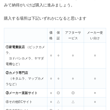
みて納得がいけば購入に進みましょう。
購入する場所は下記いずれかになると思います
価
保
アフターサ
メーカー使
格
証
ービス
い分け
①家電量販店
（ビックカメ
ラ、
○
○
○
○
ヨドバシカメラ、ヤマダ
電機など）
②カメラ専門店
（キタムラ、マップカメ
○
○
○
○
ラなど）
③メーカー直販サイト
○
◎
◎
×
④その他ECサイト
○
△
△
○