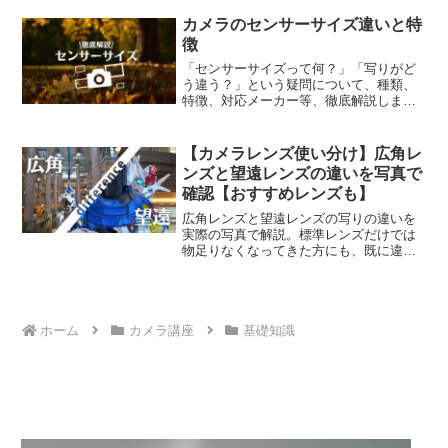
す。ソニーα7IVを使いこなす注意点で
す。
カメラのセンサーサイズ違いと特
徴
「センサーサイズって何？」「写りがど
う違う？」という疑問について、種類、
特徴、対応メーカー等、徹底解説しま
す。
【カメラレンズ使い分け】広角レ
ンズと望遠レンズの違いを写真で
確認【おすすめレンズも】
広角レンズと望遠レンズの写りの違いを
実際の写真で解説。標準レンズだけでは
物足りなくなってきた方にも、既に違い
をご存じの方にも、新たな気付きがある
かも？レンズの違いを知ると、撮影のバ
リエーションがより豊かになりますよ！
ホーム
カメラ講座
基礎知識