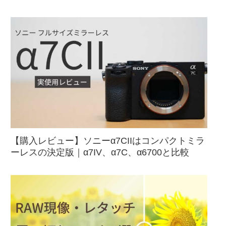
【購入レビュー】ソニーα7CIIはコンパクトミラ
ーレスの決定版｜α7IV、α7C、α6700と比較