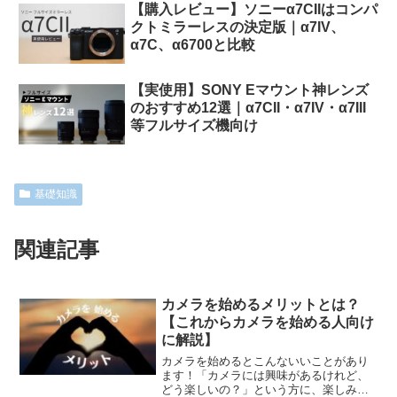
【購入レビュー】ソニーα7CIIはコンパ
クトミラーレスの決定版｜α7IV、
α7C、α6700と比較
【実使用】SONY Eマウント神レンズ
のおすすめ12選｜α7CII・α7IV・α7III
等フルサイズ機向け
基礎知識
関連記事
カメラを始めるメリットとは？
【これからカメラを始める人向け
に解説】
カメラを始めるとこんないいことがあり
ます！「カメラには興味があるけれど、
どう楽しいの？」という方に、楽しみ方