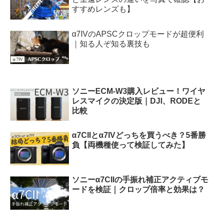
すすめレンズも】
α7IVのAPSCクロップモードが超便利
｜知る人ぞ知る裏技も
ソニーECM-W3購入レビュー！ワイヤ
レスマイクの決定版｜DJI、RODEと
比較
α7CIIとα7IVどっちを買うべき？5番勝
負【両機種使って検証してみた】
ソニーα7CIIの手振れ補正アクティブモ
ードを検証｜クロップ倍率と効果は？