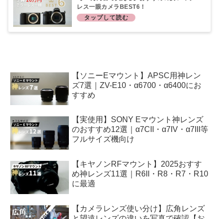
レス一眼カメラBEST6！
【ソニーEマウント】APSC用神レン
ズ7選｜ZV-E10・α6700・α6400にお
すすめ
【実使用】SONY Eマウント神レンズ
のおすすめ12選｜α7CII・α7IV・α7III等
フルサイズ機向け
【キヤノンRFマウント】2025おすす
め神レンズ11選｜R6II・R8・R7・R10
に最適
【カメラレンズ使い分け】広角レンズ
と望遠レンズの違いを写真で確認【お