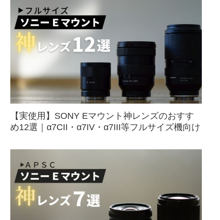
【実使用】SONY Eマウント神レンズのおすす
め12選｜α7CII・α7IV・α7III等フルサイズ機向け