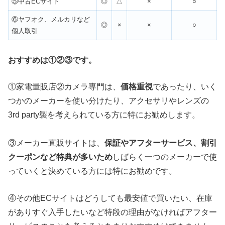
⑤中古ECサイト
◎
△
×
○
⑥ヤフオク、メルカリなど
◎
×
×
○
個人取引
おすすめは①②③です。
①家電量販店②カメラ専門は、
価格重視
であったり、いく
つかのメーカーを使い分けたり、アクセサリやレンズの
3rd party製を考えられている方に特にお勧めします。
③メーカー直販サイトは、
保証やアフターサービス、割引
クーポンなど特典が多いため
しばらく一つのメーカーで使
っていくと決めている方には特にお勧めです。
④その他ECサイトはどうしても最安値で買いたい、在庫
がありすぐ入手したいなど特段の理由がなければアフター