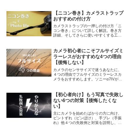
をご案内します。
【ニコン巻き】カメラストラップ
おすすめの付け方
カメラストラップの一押しの付け方「ニ
コン巻き」について詳しく解説。巻き方
詳細、そしてさらに使いやすくする工夫
もお伝え。実はキヤノン・ソニー・富士
フィルムなどメーカーによって違う推奨
の付け方も調査しました。
カメラ初心者にこそフルサイズミ
ラーレスがおすすめな4つの理由
【後悔しない】
カメラのセンササイズで迷うあなたに、
４つの理由でフルサイズのミラーレスカ
メラをおすすめします。ソニーα7IVがお
すすめの理由が分かるようになります。
【初心者向け】もう写真で失敗し
ない6つの対策【後悔したくな
い】
主にカメラを始めたばかりの方に向け、
ピントずれ（ピンぼけ）、手ブレ（手振
れ）他４つの失敗例と対策を説明し、後
悔しないカメラライフをお手伝いしま