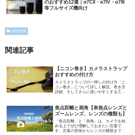
のおすすめ12選｜α7CII・α7IV・α7III
等フルサイズ機向け
基礎知識
関連記事
【ニコン巻き】カメラストラップ
おすすめの付け方
カメラストラップの一押しの付け方「ニ
コン巻き」について詳しく解説。巻き方
詳細、そしてさらに使いやすくする工夫
もお伝え。実はキヤノン・ソニー・富士
フィルムなどメーカーによって違う推奨
の付け方も調査しました。
焦点距離と画角【単焦点レンズと
ズームレンズ、レンズの種類も】
「焦点距離」と「画角」は、カメラを始
める上でぜひ理解しておきたい言葉で
す。言葉の意味からレンズの種類まで、