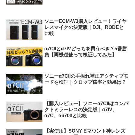
ソニーECM-W3購入レビュー！ワイヤ
レスマイクの決定版｜DJI、RODEと
比較
α7CIIとα7IVどっちを買うべき？5番勝
負【両機種使って検証してみた】
ソニーα7CIIの手振れ補正アクティブモ
ードを検証｜クロップ倍率と効果は？
【購入レビュー】ソニーα7CIIはコンパ
クトミラーレスの決定版｜α7IV、
α7C、α6700と比較
【実使用】SONY Eマウント神レンズ