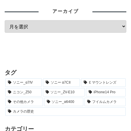
アーカイブ
タグ
ソニー_α7IV
ソニー α7CII
Ｅマウントレンズ
ニコン_Z50
ソニー_ZV-E10
iPhone14 Pro
その他カメラ
ソニー_α6400
フイルムカメラ
カメラの歴史
カテゴリー