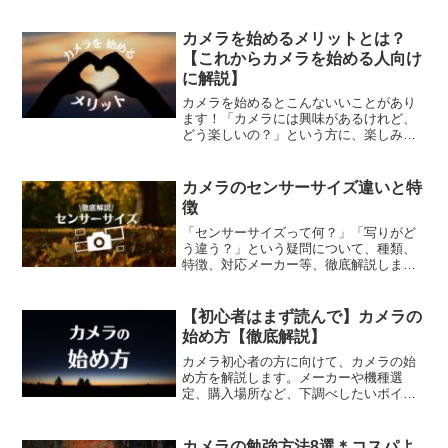
徹底解説します。ソニーα7IVで使いたい
レンズの種類が分かります。
カメラを始めるメリットとは？
【これからカメラを始める人向け
に解説】
カメラを始めるとこんないいことがあり
ます！「カメラには興味があるけれど、
どう楽しいの？」という方に、楽しみ方
をご案内します。
カメラのセンサーサイズ違いと特
徴
「センサーサイズって何？」「写りがど
う違う？」という疑問について、種類、
特徴、対応メーカー等、徹底解説しま
す。
【初心者はまず読んで】カメラの
始め方【徹底解説】
カメラ初心者の方に向けて、カメラの始
め方を解説します。メーカーや機種選
定、購入場所など、下調べしたいポイン
トをまとめました。ソニーα7IVでカメラ
を始めようと思っている方にも役立つ情
報です。
カメラの勉強方法8選＊コスパよ