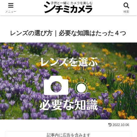
機材
知る
レタッチ
レンタル
メニュー
検索
レンズの選び方｜必要な知識はたった４つ
2022.10.06
記事内に広告を含みます