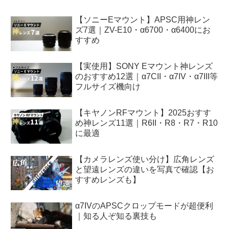
【ソニーEマウント】APSC用神レン
ズ7選｜ZV-E10・α6700・α6400にお
すすめ
【実使用】SONY Eマウント神レンズ
のおすすめ12選｜α7CII・α7IV・α7III等
フルサイズ機向け
【キヤノンRFマウント】2025おすす
め神レンズ11選｜R6II・R8・R7・R10
に最適
【カメラレンズ使い分け】広角レンズ
と望遠レンズの違いを写真で確認【お
すすめレンズも】
α7IVのAPSCクロップモードが超便利
｜知る人ぞ知る裏技も