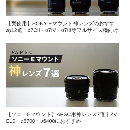
【実使用】SONY Eマウント神レンズのおすす
め12選｜α7CII・α7IV・α7III等フルサイズ機向け
【ソニーEマウント】APSC用神レンズ7選｜ZV-
E10・α6700・α6400におすすめ