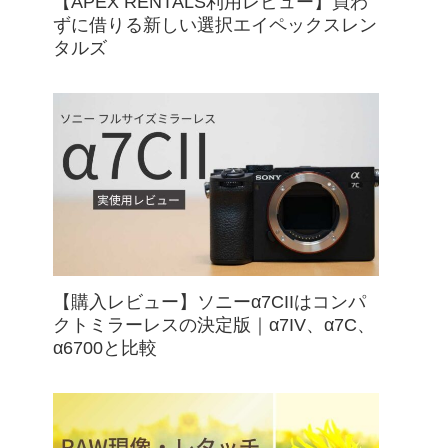
【APEX RENTALS利用レビュー】買わ
ずに借りる新しい選択エイペックスレン
タルズ
【購入レビュー】ソニーα7CIIはコンパ
クトミラーレスの決定版｜α7IV、α7C、
α6700と比較