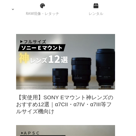
RAW現像・レタッチ
レンタル
【実使用】SONY Eマウント神レンズの
おすすめ12選｜α7CII・α7IV・α7III等フ
ルサイズ機向け