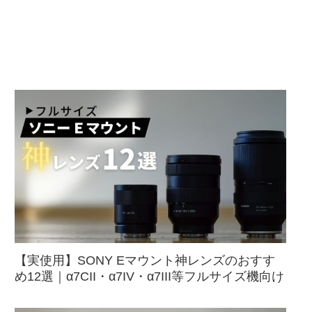
【実使用】SONY Eマウント神レンズのおすす
め12選｜α7CII・α7IV・α7III等フルサイズ機向け