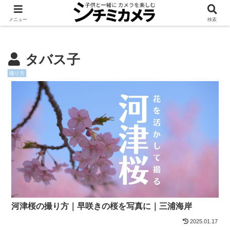
機材
知る
レタッチ
レンタル
メニュー
検索
タバス子
撮り方
河津桜の撮り方｜早咲きの桜を写真に｜三浦海岸
2025.01.17